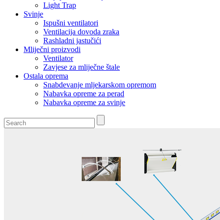
Light Trap
Svinje
Ispušni ventilatori
Ventilacija dovoda zraka
Rashladni jastučići
Mliječni proizvodi
Ventilator
Zavjese za mliječne štale
Ostala oprema
Snabdevanje mljekarskom opremom
Nabavka opreme za perad
Nabavka opreme za svinje