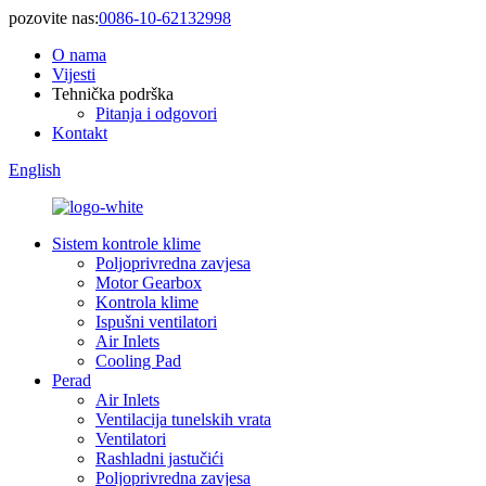
pozovite nas:
0086-10-62132998
O nama
Vijesti
Tehnička podrška
Pitanja i odgovori
Kontakt
English
Sistem kontrole klime
Poljoprivredna zavjesa
Motor Gearbox
Kontrola klime
Ispušni ventilatori
Air Inlets
Cooling Pad
Perad
Air Inlets
Ventilacija tunelskih vrata
Ventilatori
Rashladni jastučići
Poljoprivredna zavjesa