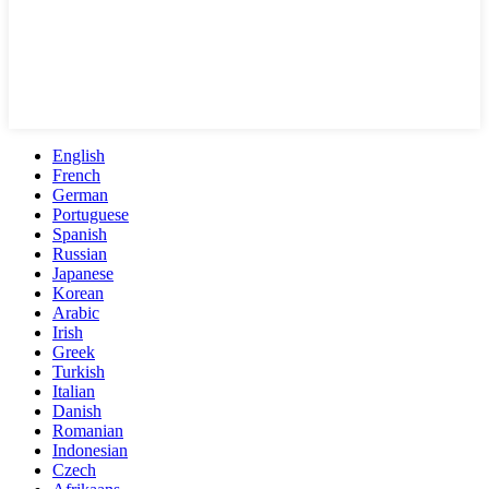
English
French
German
Portuguese
Spanish
Russian
Japanese
Korean
Arabic
Irish
Greek
Turkish
Italian
Danish
Romanian
Indonesian
Czech