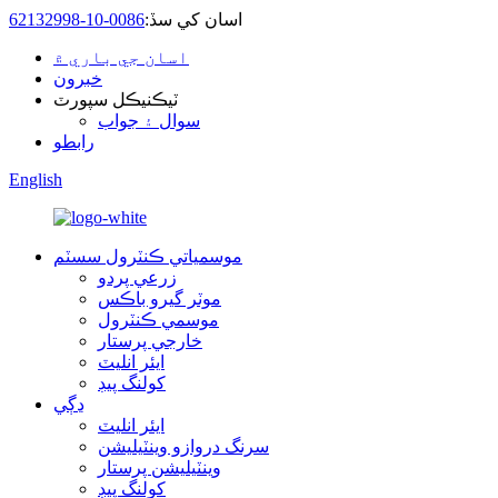
اسان کي سڏ:
0086-10-62132998
اسان جي باري ۾
خبرون
ٽيڪنيڪل سپورٽ
سوال ۽ جواب
رابطو
English
موسمياتي ڪنٽرول سسٽم
زرعي پردو
موٽر گيرو باڪس
موسمي ڪنٽرول
خارجي پرستار
ايئر انليٽ
کولنگ پيڊ
ڍڳي
ايئر انليٽ
سرنگ دروازو وينٽيليشن
وينٽيليشن پرستار
کولنگ پيڊ