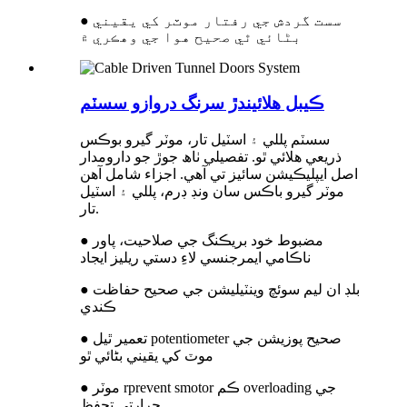
● سست گردش جي رفتار موٽر کي يقيني
بڻائي ٿي صحيح هوا جي وهڪري ۾
ڪيبل هلائيندڙ سرنگ دروازو سسٽم
سسٽم پللي ۽ اسٽيل تار، موٽر گيرو بوڪس
ذريعي هلائي ٿو. تفصيلي ٺاھ جوڙ جو دارومدار
اصل ايپليڪيشن سائيز تي آھي. اجزاء شامل آهن
موٽر گيرو باڪس سان ونڊ ڊرم، پللي ۽ اسٽيل
تار.
● مضبوط خود بريڪنگ جي صلاحيت، پاور
ناڪامي ايمرجنسي لاءِ دستي ريليز ايجاد
● بلڊ ان ليم سوئچ وينٽيليشن جي صحيح حفاظت
ڪندي
● تعمير ٿيل potentiometer صحيح پوزيشن جي
موٽ کي يقيني بڻائي ٿو
● موٽر rprevent smotor ڪم overloading جي
حرارتي تحفظ