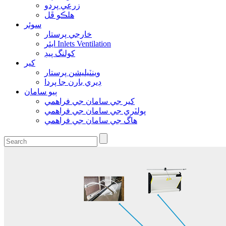
زرعي پردو
هلڪو ڦل
سوئر
خارجي پرستار
ايئر Inlets Ventilation
کولنگ پيڊ
کير
وينٽيليشن پرستار
ڊيري بارن جا پردا
ٻيو سامان
کير جي سامان جي فراهمي
پولٽري جي سامان جي فراهمي
هاگ جي سامان جي فراهمي