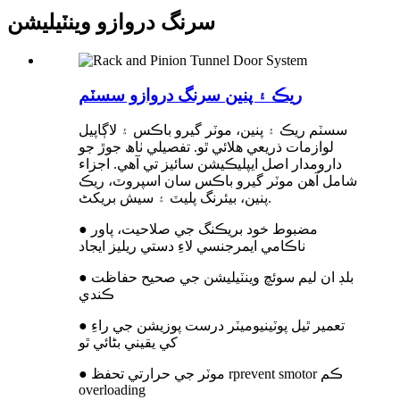
سرنگ دروازو وينٽيليشن
ريڪ ۽ پنين سرنگ دروازو سسٽم
سسٽم ريڪ ۽ پنين، موٽر گيرو باڪس ۽ لاڳاپيل
لوازمات ذريعي هلائي ٿو. تفصيلي ٺاھ جوڙ جو
دارومدار اصل ايپليڪيشن سائيز تي آھي. اجزاء
شامل آهن موٽر گيرو باڪس سان اسپروٽ، ريڪ
پنين، بيئرنگ پليٽ ۽ سيش بریکٹ.
● مضبوط خود بريڪنگ جي صلاحيت، پاور
ناڪامي ايمرجنسي لاءِ دستي ريليز ايجاد
● بلڊ ان ليم سوئچ وينٽيليشن جي صحيح حفاظت
ڪندي
● تعمير ٿيل پوٽينيوميٽر درست پوزيشن جي راءِ
کي يقيني بڻائي ٿو
● موٽر جي حرارتي تحفظ rprevent smotor ڪم
overloading