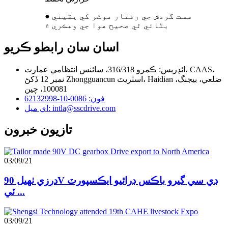
● سست گردش جي رفتار موٽر کي يقيني
بڻائي ٿي صحيح هوا جي وهڪري ۾
اسان سان رابطو ڪريو
ائڊريس: ڪمرو 316/318، سائنس انتظامي عمارت، CAAS،
نمبر 12 ڏکڻ Zhongguancun اسٽريٽ، Haidian ضلعي، بيجنگ،
100081، چين
فون: 0086-10-62132998
اي ميل: intla@sscdrive.com
تازيون خبرون
03/09/21
درزي ٺهيل 90V ڊي سي گيرو باڪس ڊرائيو ايڪسپورٽ
ٽي ...
03/09/21