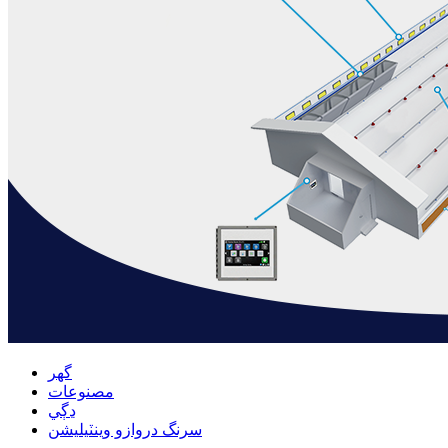
گهر
مصنوعات
ڍڳي
سرنگ دروازو وينٽيليشن