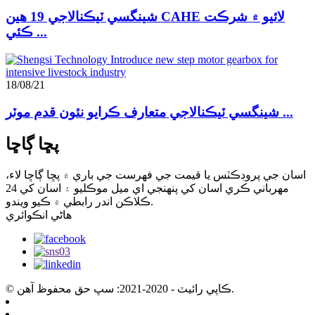
شينگسي ٽيڪنالاجي 19 هين CAHE لائيو ۾ شرڪت
ڪئي ...
18/08/21
شينگسي ٽيڪنالاجي متعارف ڪرايو نئون قدم موٽر ...
پڇا ڳاڇا
اسان جي پروڊڪٽس يا قيمت جي فهرست جي باري ۾ پڇا ڳاڇا لاء،
مهرباني ڪري اسان کي پنهنجي اي ميل موڪليو ۽ اسان کي 24
ڪلاڪن اندر رابطي ۾ ڪيو ويندو.
هاڻي انڪوائري
© ڪاپي رائيٽ - 2020-2021: سڀ حق محفوظ آهن.