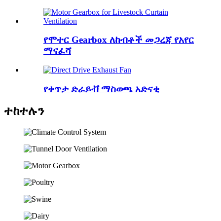
የሞተር Gearbox ለከብቶች መጋረጃ የአየር
ማናፈሻ
የቀጥታ ድራይቭ ማስወጫ አድናቂ
ተከተሉን