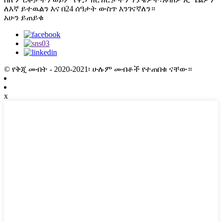
ለእኛ ይተዉልን እና በ24 ሰዓታት ውስጥ እንገናኛለን።
አሁን ይጠይቁ
© የቅጂ መብት - 2020-2021፡ ሁሉም መብቶች የተጠበቁ ናቸው።
x