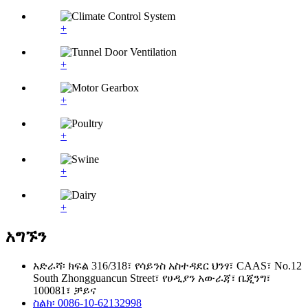
+
+
+
+
+
+
አግኙን
አድራሻ፡ ክፍል 316/318፣ የሳይንስ አስተዳደር ህንፃ፣ CAAS፣ No.12
South Zhongguancun Street፣ የሀዲያን አውራጃ፣ ቤጂንግ፣
100081፣ ቻይና
ስልክ፡ 0086-10-62132998