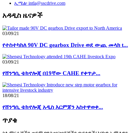
ኢሜል፡ intla@sscdrive.com
አዳዲስ ዜናዎች
03/09/21
የተስተካከለ 90V DC gearbox Drive ወደ ውጪ መላክ t...
03/09/21
የሸንግሲ ቴክኖሎጂ በ19ኛው CAHE የቀጥታ...
18/08/21
የሸንግሲ ቴክኖሎጂ አዲስ እርምጃን አስተዋወቀ...
ጥያቄ
ስለ ምርቶቻችን ወይም የዋጋ ዝርዝሮቻችን ጥያቄዎች፣እባክዎ ኢሜልዎን