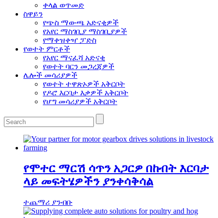
ቀላል ወጥመድ
ስዋይን
የጭስ ማውጫ አድናቂዎች
የአየር ማስገቢያ ማስገቢያዎች
የማቀዝቀዣ ፓድስ
የወተት ምርቶች
የአየር ማናፈሻ አድናቂ
የወተት ባርን መጋረጃዎች
ሌሎች መሳሪያዎች
የወተት ተዋጽኦዎች አቅርቦት
የዶሮ እርባታ እቃዎች አቅርቦት
የሆግ መሳሪያዎች አቅርቦት
የሞተር ማርሽ ሳጥን አጋርዎ በከብት እርባታ
ላይ መፍትሄዎችን ያንቀሳቅሳል
ተጨማሪ ያንብቡ