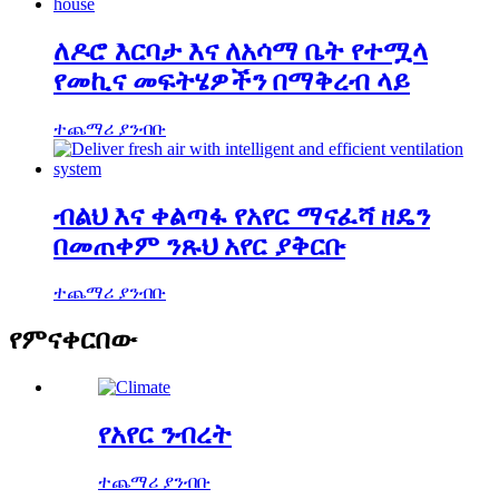
ለዶሮ እርባታ እና ለአሳማ ቤት የተሟላ
የመኪና መፍትሄዎችን በማቅረብ ላይ
ተጨማሪ ያንብቡ
ብልህ እና ቀልጣፋ የአየር ማናፈሻ ዘዴን
በመጠቀም ንጹህ አየር ያቅርቡ
ተጨማሪ ያንብቡ
የምናቀርበው
የአየር ንብረት
ተጨማሪ ያንብቡ