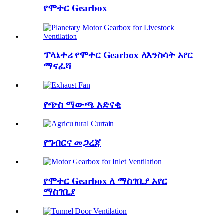
የሞተር Gearbox
ፕላኔተሪ የሞተር Gearbox ለእንስሳት አየር
ማናፈሻ
የጭስ ማውጫ አድናቂ
የግብርና መጋረጃ
የሞተር Gearbox ለ ማስገቢያ አየር
ማስገቢያ