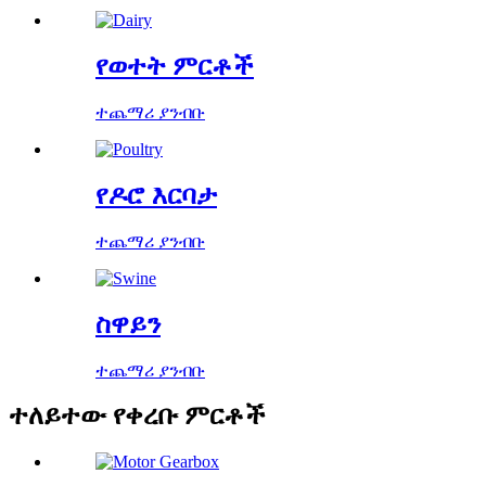
የወተት ምርቶች
ተጨማሪ ያንብቡ
የዶሮ እርባታ
ተጨማሪ ያንብቡ
ስዋይን
ተጨማሪ ያንብቡ
ተለይተው የቀረቡ ምርቶች