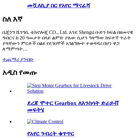
መሿለኪያ በር የአየር ማናፈሻ
ስለ እኛ
ቤጂንግ ሼንግሲ ቴክኖሎጂ CO., Ltd. እንደ Shengsi ቡድን ክፍል በዘመናዊ
ግብርና ከ 20 ዓመታት በላይ ልምድ ያለው ሲሆን ዓላማው ከፍተኛ ጥራት
ያላቸውን ምርቶች በልዩ የደንበኞች አገልግሎት ተወዳዳሪ በሆነ ዋጋ
ለማምጣት…
ተጨማሪ ያንብቡ
አዲስ የመጡ
ደረጃ ሞተር Gearbox ለእንስሳት ድራይቭ
መፍትሄ
የአየር ንብረት ቁጥጥር