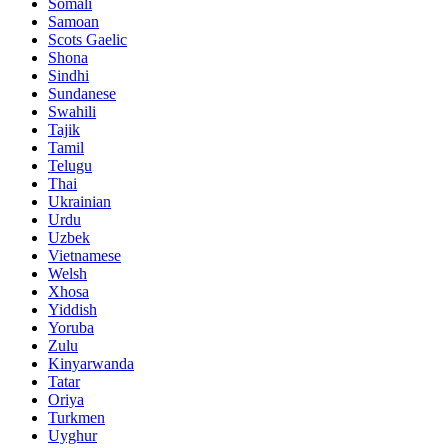
Somali
Samoan
Scots Gaelic
Shona
Sindhi
Sundanese
Swahili
Tajik
Tamil
Telugu
Thai
Ukrainian
Urdu
Uzbek
Vietnamese
Welsh
Xhosa
Yiddish
Yoruba
Zulu
Kinyarwanda
Tatar
Oriya
Turkmen
Uyghur