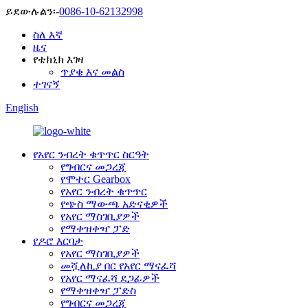
ይደውሉልን፡-
0086-10-62132998
ስለ እኛ
ዜና
የቴክኒክ እገዛ
ጥያቄ እና መልስ
ተገናኝ
English
የአየር ንብረት ቁጥጥር ስርዓት
የግብርና መጋረጃ
የሞተር Gearbox
የአየር ንብረት ቁጥጥር
የጭስ ማውጫ አድናቂዎች
የአየር ማስገቢያዎች
የማቀዝቀዣ ፓድ
የዶሮ እርባታ
የአየር ማስገቢያዎች
መሿለኪያ በር የአየር ማናፈሻ
የአየር ማናፈሻ ደጋፊዎች
የማቀዝቀዣ ፓድስ
የግብርና መጋረጃ