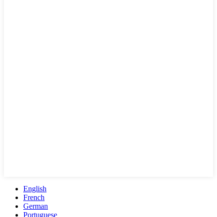
English
French
German
Portuguese