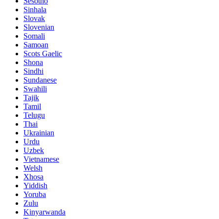
Sesotho
Sinhala
Slovak
Slovenian
Somali
Samoan
Scots Gaelic
Shona
Sindhi
Sundanese
Swahili
Tajik
Tamil
Telugu
Thai
Ukrainian
Urdu
Uzbek
Vietnamese
Welsh
Xhosa
Yiddish
Yoruba
Zulu
Kinyarwanda