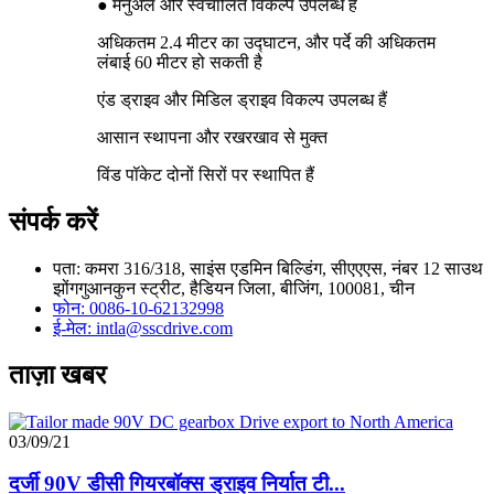
● मैनुअल और स्वचालित विकल्प उपलब्ध हैं
अधिकतम 2.4 मीटर का उद्घाटन, और पर्दे की अधिकतम
लंबाई 60 मीटर हो सकती है
एंड ड्राइव और मिडिल ड्राइव विकल्प उपलब्ध हैं
आसान स्थापना और रखरखाव से मुक्त
विंड पॉकेट दोनों सिरों पर स्थापित हैं
संपर्क करें
पता: कमरा 316/318, साइंस एडमिन बिल्डिंग, सीएएएस, नंबर 12 साउथ
झोंगगुआनकुन स्ट्रीट, हैडियन जिला, बीजिंग, 100081, चीन
फोन: 0086-10-62132998
ई-मेल: intla@sscdrive.com
ताज़ा खबर
03/09/21
दर्जी 90V डीसी गियरबॉक्स ड्राइव निर्यात टी...