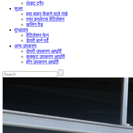
लाइट ट्रैप
सुअर
हवा बाहर फेंकने वाले पंखे
एयर इनलेट्स वेंटिलेशन
कूलिंग पैड
दुग्धालय
वेंटिलेशन फेन
डेयरी बार्न पर्दे
अन्य उपकरण
डेयरी उपकरण आपूर्ति
कुक्कुट उपकरण आपूर्ति
हॉग उपकरण आपूर्ति