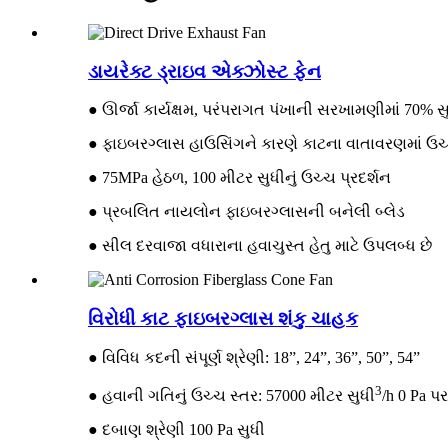
ડાયરેક્ટ ડ્રાઇવ એક્ઝોસ્ટ ફેન
● ઊર્જા કાર્યક્ષમ, પરંપરાગત પંખાની સરખામણીમાં 70% 
● ફાઇબરગ્લાસ હાઉસિંગને કારણે કાટના વાતાવરણમાં ઉચ્
● 75MPa હેઠળ, 100 મીટર સુધીનું ઉચ્ચ પ્રદર્શન
● પ્રબલિત નાયલોન ફાઇબરગ્લાસની બનેલી બ્લેડ
● સીલ દરવાજા વધારાના હવાચુસ્ત હેતુ માટે ઉપલબ્ધ છે
વિરોધી કાટ ફાઇબરગ્લાસ શંકુ ચાહક
● વિવિધ કદની સંપૂર્ણ શ્રેણી: 18”, 24”, 36”, 50”, 54”
3
● હવાની ગતિનું ઉચ્ચ સ્તર: 57000 મીટર સુધી
/h 0 Pa પર
● દબાણ શ્રેણી 100 Pa સુધી