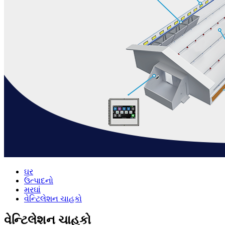
ઘર
ઉત્પાદનો
મરઘાં
વેન્ટિલેશન ચાહકો
વેન્ટિલેશન ચાહકો