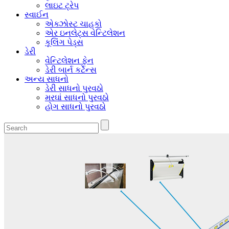
લાઇટ ટ્રેપ
સ્વાઈન
એક્ઝોસ્ટ ચાહકો
એર ઇનલેટ્સ વેન્ટિલેશન
કૂલિંગ પેડ્સ
ડેરી
વેન્ટિલેશન ફેન
ડેરી બાર્ન કર્ટેન્સ
અન્ય સાધનો
ડેરી સાધનો પુરવઠો
મરઘાં સાધનો પુરવઠો
હોગ સાધનો પુરવઠો