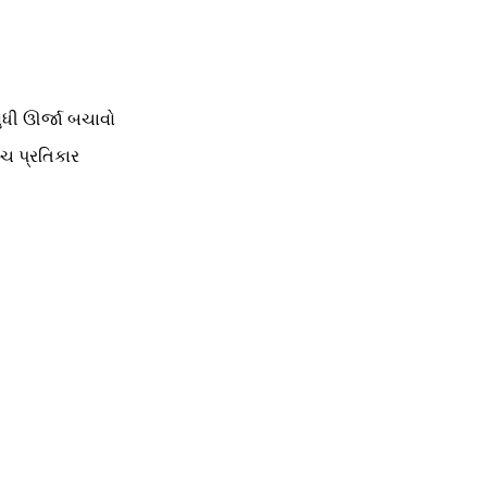
સુધી ઊર્જા બચાવો
ચ પ્રતિકાર