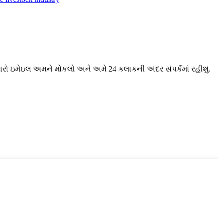
મારો ઇમેઇલ અમને મોકલો અને અમે 24 કલાકની અંદર સંપર્કમાં રહીશું.