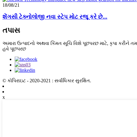
18/08/21
શેંગસી ટેક્નોલોજી નવા સ્ટેપ મોટ રજૂ કરે છે...
તપાસ
અમારા ઉત્પાદનો અથવા કિંમત સૂચિ વિશે પૂછપરછ માટે, કૃપા કરીને ત
હવે પૂછપરછ
© કૉપિરાઇટ - 2020-2021 : સર્વાધિકાર સુરક્ષિત.
x