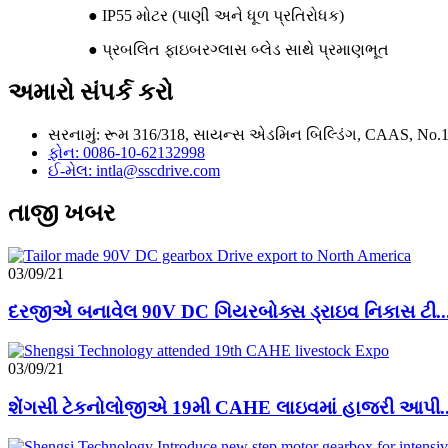
● IP55 મોટર (પાણી અને ધૂળ પ્રતિરોધક)
● પ્રબલિત ફાઇબરગ્લાસ બ્લેડ સાથે પ્રમાણભૂત
અમારો સંપર્ક કરો
સરનામું: રૂમ 316/318, સાયન્સ એડમિન બિલ્ડિંગ, CAAS, No.12 S
ફોન: 0086-10-62132998
ઈ-મેલ: intla@sscdrive.com
તાજી ખબર
03/09/21
દરજીએ બનાવેલ 90V DC ગિયરબોક્સ ડ્રાઇવ નિકાસ ટી..
03/09/21
શેંગસી ટેકનોલોજીએ 19મી CAHE લાઇવમાં હાજરી આપી..