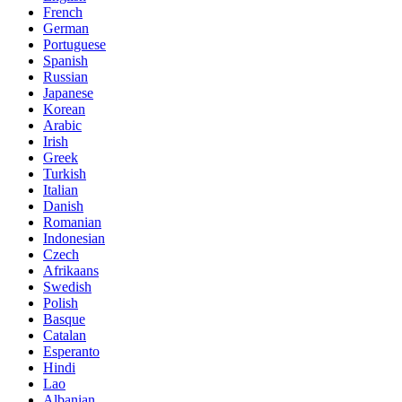
French
German
Portuguese
Spanish
Russian
Japanese
Korean
Arabic
Irish
Greek
Turkish
Italian
Danish
Romanian
Indonesian
Czech
Afrikaans
Swedish
Polish
Basque
Catalan
Esperanto
Hindi
Lao
Albanian