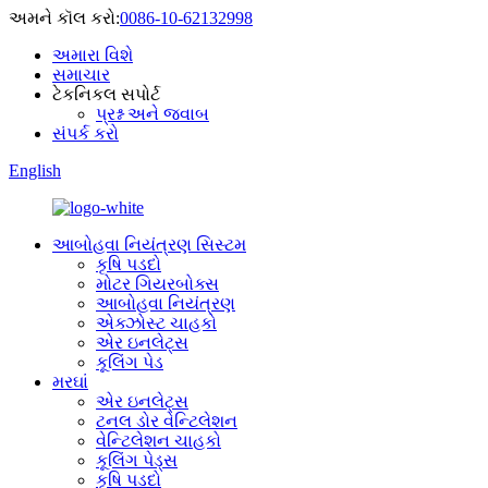
અમને કૉલ કરો:
0086-10-62132998
અમારા વિશે
સમાચાર
ટેકનિકલ સપોર્ટ
પ્રશ્ન અને જવાબ
સંપર્ક કરો
English
આબોહવા નિયંત્રણ સિસ્ટમ
કૃષિ પડદો
મોટર ગિયરબોક્સ
આબોહવા નિયંત્રણ
એક્ઝોસ્ટ ચાહકો
એર ઇનલેટ્સ
કૂલિંગ પેડ
મરઘાં
એર ઇનલેટ્સ
ટનલ ડોર વેન્ટિલેશન
વેન્ટિલેશન ચાહકો
કૂલિંગ પેડ્સ
કૃષિ પડદો