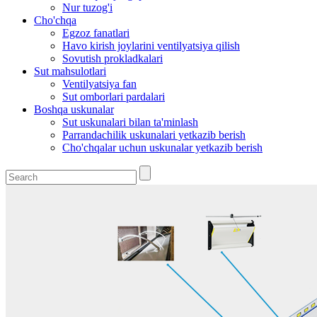
Nur tuzog'i
Cho'chqa
Egzoz fanatlari
Havo kirish joylarini ventilyatsiya qilish
Sovutish prokladkalari
Sut mahsulotlari
Ventilyatsiya fan
Sut omborlari pardalari
Boshqa uskunalar
Sut uskunalari bilan ta'minlash
Parrandachilik uskunalari yetkazib berish
Cho'chqalar uchun uskunalar yetkazib berish