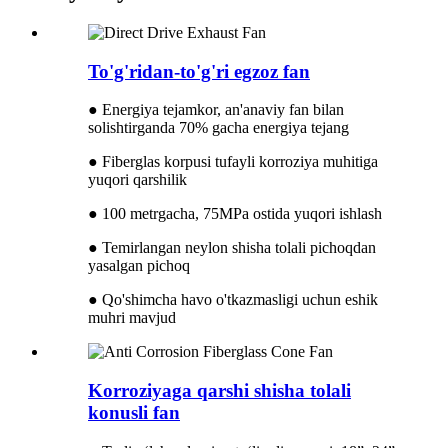
To'g'ridan-to'g'ri egzoz fan
● Energiya tejamkor, an'anaviy fan bilan
solishtirganda 70% gacha energiya tejang
● Fiberglas korpusi tufayli korroziya muhitiga
yuqori qarshilik
● 100 metrgacha, 75MPa ostida yuqori ishlash
● Temirlangan neylon shisha tolali pichoqdan
yasalgan pichoq
● Qo'shimcha havo o'tkazmasligi uchun eshik
muhri mavjud
Korroziyaga qarshi shisha tolali
konusli fan