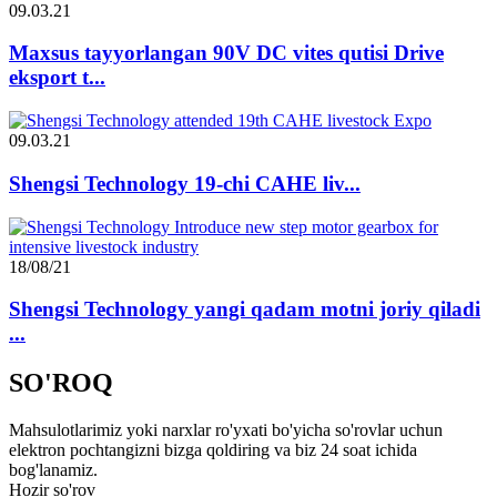
09.03.21
Maxsus tayyorlangan 90V DC vites qutisi Drive
eksport t...
09.03.21
Shengsi Technology 19-chi CAHE liv...
18/08/21
Shengsi Technology yangi qadam motni joriy qiladi
...
SO'ROQ
Mahsulotlarimiz yoki narxlar ro'yxati bo'yicha so'rovlar uchun
elektron pochtangizni bizga qoldiring va biz 24 soat ichida
bog'lanamiz.
Hozir so'rov