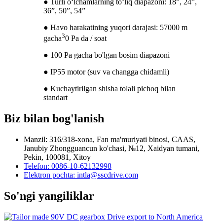
● Turli oʻlchamlarning toʻliq diapazoni: 18”, 24”,
36”, 50”, 54”
● Havo harakatining yuqori darajasi: 57000 m
3
gacha
0 Pa da / soat
● 100 Pa gacha bo'lgan bosim diapazoni
● IP55 motor (suv va changga chidamli)
● Kuchaytirilgan shisha tolali pichoq bilan
standart
Biz bilan bog'lanish
Manzil: 316/318-xona, Fan ma'muriyati binosi, CAAS,
Janubiy Zhongguancun ko'chasi, №12, Xaidyan tumani,
Pekin, 100081, Xitoy
Telefon: 0086-10-62132998
Elektron pochta: intla@sscdrive.com
So'ngi yangiliklar