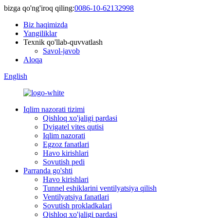
bizga qo'ng'iroq qiling:
0086-10-62132998
Biz haqimizda
Yangiliklar
Texnik qo'llab-quvvatlash
Savol-javob
Aloqa
English
Iqlim nazorati tizimi
Qishloq xo'jaligi pardasi
Dvigatel vites qutisi
Iqlim nazorati
Egzoz fanatlari
Havo kirishlari
Sovutish pedi
Parranda go'shti
Havo kirishlari
Tunnel eshiklarini ventilyatsiya qilish
Ventilyatsiya fanatlari
Sovutish prokladkalari
Qishloq xo'jaligi pardasi