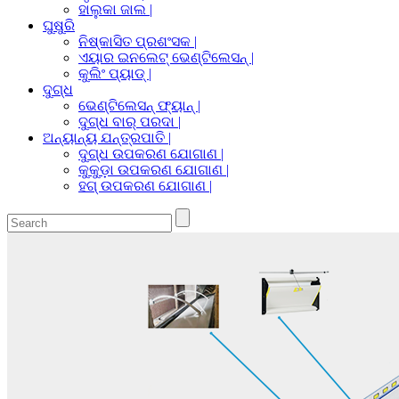
ହାଲୁକା ଜାଲ |
ଘୁଷୁରି
ନିଷ୍କାସିତ ପ୍ରଶଂସକ |
ଏୟାର ଇନଲେଟ୍ ଭେଣ୍ଟିଲେସନ୍ |
କୁଲିଂ ପ୍ୟାଡ୍ |
ଦୁଗ୍ଧ
ଭେଣ୍ଟିଲେସନ୍ ଫ୍ୟାନ୍ |
ଦୁଗ୍ଧ ବାର୍ ପରଦା |
ଅନ୍ୟାନ୍ୟ ଯନ୍ତ୍ରପାତି |
ଦୁଗ୍ଧ ଉପକରଣ ଯୋଗାଣ |
କୁକୁଡ଼ା ଉପକରଣ ଯୋଗାଣ |
ହଗ୍ ଉପକରଣ ଯୋଗାଣ |