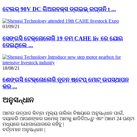
ଟେଲର୍ 90V DC ଗିଅରବକ୍ସ ଡ୍ରାଇଭ୍ ରପ୍ତାନି t ...
03/09/21
ସେଙ୍ଗସି ଟେକ୍ନୋଲୋଜି 19 ତମ CAHE liv ରେ ଯୋଗ
ଦେଇଥିଲେ ...
18/08/21
ଶେଙ୍ଗସି ଟେକ୍ନୋଲୋଜି ନୂତନ ଷ୍ଟେପ୍ ମୋଟ୍ ଉପସ୍ଥାପନ
କର ...
ଅନୁସନ୍ଧାନ
ଆମର ଉତ୍ପାଦ କିମ୍ବା ମୂଲ୍ୟ ତାଲିକା ବିଷୟରେ ଅନୁସନ୍ଧାନ ପାଇଁ,
ଦୟାକରି ଆପଣଙ୍କର ଇମେଲ୍ ଆମକୁ ଛାଡିଦିଅନ୍ତୁ ଏବଂ ଆମେ 24 ଘଣ୍ଟା
ମଧ୍ୟରେ ଯୋଗାଯୋଗରେ ରହିବୁ |
ବର୍ତ୍ତମାନ ଅନୁସନ୍ଧାନ |