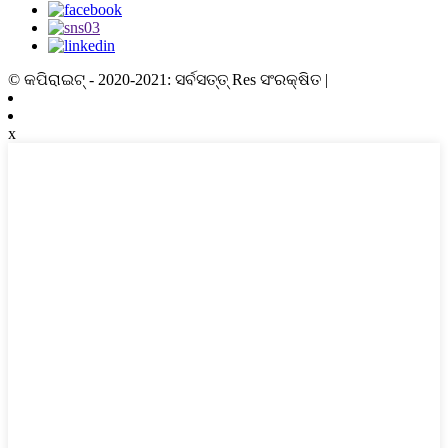
© କପିରାଇଟ୍ - 2020-2021: ସର୍ବସତ୍ତ୍ Res ସଂରକ୍ଷିତ |
x