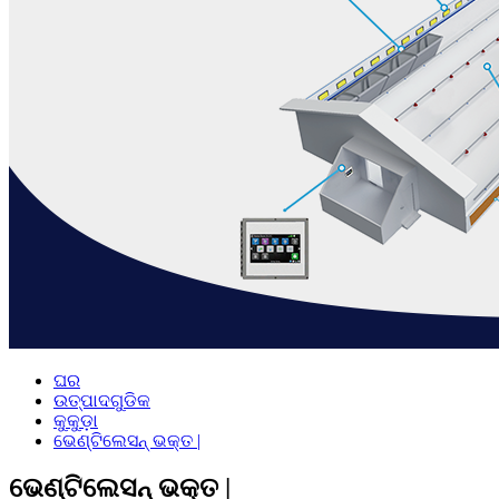
ଘର
ଉତ୍ପାଦଗୁଡିକ
କୁକୁଡ଼ା
ଭେଣ୍ଟିଲେସନ୍ ଭକ୍ତ |
ଭେଣ୍ଟିଲେସନ୍ ଭକ୍ତ |