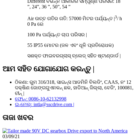
Different ବିଭିନ୍ନ ଆକାରର ସମ୍ପୂର୍ଣ୍ଣ ପରିସର: 18
”, 24”, 36 ”, 50”, 54 ”
3
Air ଉଚ୍ଚ ଗତିର ଗତି: 57000 ମିଟର ପର୍ଯ୍ୟନ୍ତ |
/ h
0 Pa ରେ
100 Pa ପର୍ଯ୍ୟନ୍ତ ଚାପ ପରିସର |
55 IP55 ମୋଟର (ଜଳ ଏବଂ ଧୂଳି ପ୍ରତିରୋଧକ)
ସଶକ୍ତ ଫାଇବରଗ୍ଲାସ୍ ବ୍ଲେଡ୍ ସହିତ ଷ୍ଟାଣ୍ଡାର୍ଡ |
ଆମ ସହିତ ଯୋଗାଯୋଗ କରନ୍ତୁ |
ଠିକଣା: ରୁମ 316/318, ସାଇନ୍ସ ଆଡମିନି ବିଲଡିଂ, CAAS, ନଂ 12
ଦକ୍ଷିଣ ଜୋଙ୍ଗଗୁଏନକନ୍ ଛକ, ହାଡିଆନ୍ ଜିଲ୍ଲା, ବେଜିଂ, 100081,
ଚୀନ୍ |
ଫୋନ୍: 0086-10-62132998
ଇ-ମେଲ୍: intla@sscdrive.com |
ତାଜା ଖବର
03/09/21