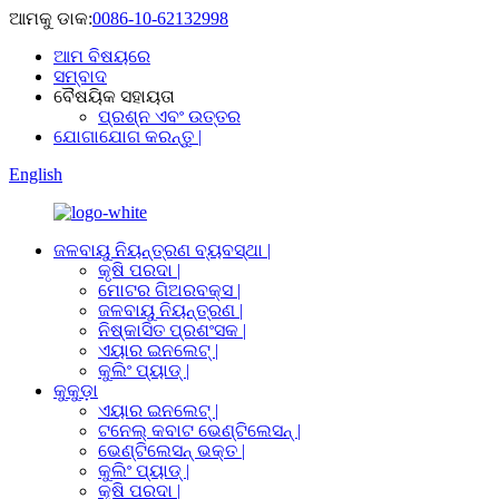
ଆମକୁ ଡାକ:
0086-10-62132998
ଆମ ବିଷୟରେ
ସମ୍ବାଦ
ବୈଷୟିକ ସହାୟତା
ପ୍ରଶ୍ନ ଏବଂ ଉତ୍ତର
ଯୋଗାଯୋଗ କରନ୍ତୁ |
English
ଜଳବାୟୁ ନିୟନ୍ତ୍ରଣ ବ୍ୟବସ୍ଥା |
କୃଷି ପରଦା |
ମୋଟର ଗିଅରବକ୍ସ |
ଜଳବାୟୁ ନିୟନ୍ତ୍ରଣ |
ନିଷ୍କାସିତ ପ୍ରଶଂସକ |
ଏୟାର ଇନଲେଟ୍ |
କୁଲିଂ ପ୍ୟାଡ୍ |
କୁକୁଡ଼ା
ଏୟାର ଇନଲେଟ୍ |
ଟନେଲ୍ କବାଟ ଭେଣ୍ଟିଲେସନ୍ |
ଭେଣ୍ଟିଲେସନ୍ ଭକ୍ତ |
କୁଲିଂ ପ୍ୟାଡ୍ |
କୃଷି ପରଦା |