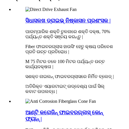
ସିଧାସଳଖ ଡ୍ରାଇଭ୍ ନିଷ୍କାସନ ପ୍ରଶଂସକ |
ପାରମ୍ପାରିକ ଶକ୍ତି ତୁଳନାରେ ଶକ୍ତି ଦକ୍ଷ, 70%
ପର୍ଯ୍ୟନ୍ତ ଶକ୍ତି ସଞ୍ଚୟ କରନ୍ତୁ |
Fiber ଫାଇବରଗ୍ଲାସ ହାଉସିଂ ହେତୁ କ୍ଷୟ ପରିବେଶ
ପ୍ରତି ଉଚ୍ଚ ପ୍ରତିରୋଧ |
M 75 ମିଟର ତଳେ 100 ମିଟର ପର୍ଯ୍ୟନ୍ତ ଉଚ୍ଚ
କାର୍ଯ୍ୟଦକ୍ଷତା |
ସଶକ୍ତ ନାଇଲନ୍ ଫାଇବରଗ୍ଲାସରେ ନିର୍ମିତ ବ୍ଲେଡ୍ |
ଅତିରିକ୍ତ ଏୟାରଟାଇଟ୍ ଉଦ୍ଦେଶ୍ୟ ପାଇଁ ସିଲ୍
କବାଟ ଉପଲବ୍ଧ |
ଆଣ୍ଟି କରୋଜିନ୍ ଫାଇବରଗ୍ଲାସ୍ କୋନ୍
ଫ୍ୟାନ୍ |