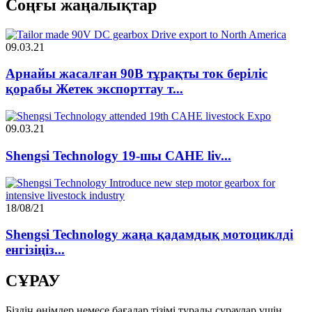
Соңғы жаңалықтар
09.03.21
Арнайы жасалған 90В тұрақты ток беріліс
қорабы Жетек экспорттау т...
09.03.21
Shengsi Technology 19-шы CAHE liv...
18/08/21
Shengsi Technology жаңа қадамдық мотоциклді
енгізіңіз...
СҰРАУ
Біздің өнімдер немесе бағалар тізімі туралы сұраулар үшін