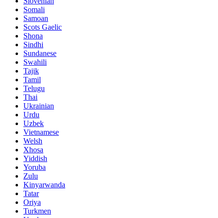
Slovenian
Somali
Samoan
Scots Gaelic
Shona
Sindhi
Sundanese
Swahili
Tajik
Tamil
Telugu
Thai
Ukrainian
Urdu
Uzbek
Vietnamese
Welsh
Xhosa
Yiddish
Yoruba
Zulu
Kinyarwanda
Tatar
Oriya
Turkmen