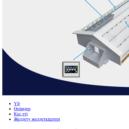
Үй
Өнімдер
Құс еті
Желдету желдеткіштері