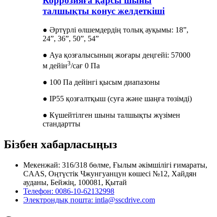
Коррозияға қарсы шыны
талшықты конус желдеткіші
● Әртүрлі өлшемдердің толық ауқымы: 18”,
24”, 36”, 50”, 54”
● Ауа қозғалысының жоғары деңгейі: 57000
3
м дейін
/сағ 0 Па
● 100 Па дейінгі қысым диапазоны
● IP55 қозғалтқыш (суға және шаңға төзімді)
● Күшейтілген шыны талшықты жүзімен
стандартты
Бізбен хабарласыңыз
Мекенжай: 316/318 бөлме, Ғылым әкімшілігі ғимараты,
CAAS, Оңтүстік Чжунгуанцун көшесі №12, Хайдян
ауданы, Бейжің, 100081, Қытай
Телефон: 0086-10-62132998
Электрондық пошта: intla@sscdrive.com