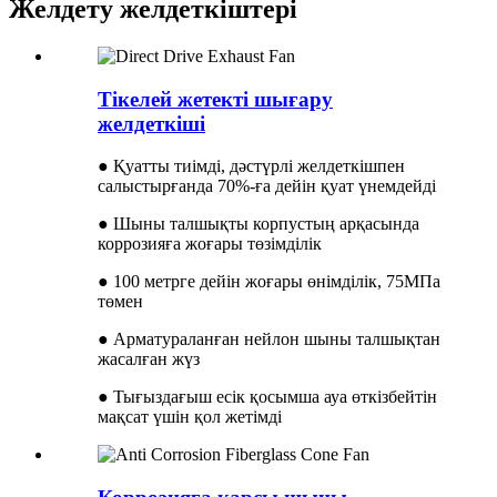
Желдету желдеткіштері
Тікелей жетекті шығару
желдеткіші
● Қуатты тиімді, дәстүрлі желдеткішпен
салыстырғанда 70%-ға дейін қуат үнемдейді
● Шыны талшықты корпустың арқасында
коррозияға жоғары төзімділік
● 100 метрге дейін жоғары өнімділік, 75МПа
төмен
● Арматураланған нейлон шыны талшықтан
жасалған жүз
● Тығыздағыш есік қосымша ауа өткізбейтін
мақсат үшін қол жетімді