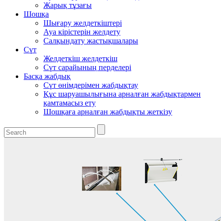
Жарық тұзағы
Шошқа
Шығару желдеткіштері
Ауа кірістерін желдету
Салқындату жастықшалары
Сүт
Желдеткіш желдеткіш
Сүт сарайының перделері
Басқа жабдық
Сүт өнімдерімен жабдықтау
Құс шаруашылығына арналған жабдықтармен
қамтамасыз ету
Шошқаға арналған жабдықты жеткізу