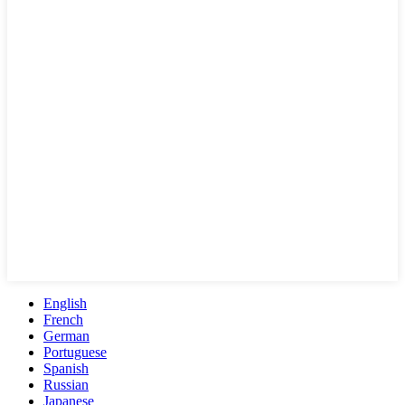
English
French
German
Portuguese
Spanish
Russian
Japanese