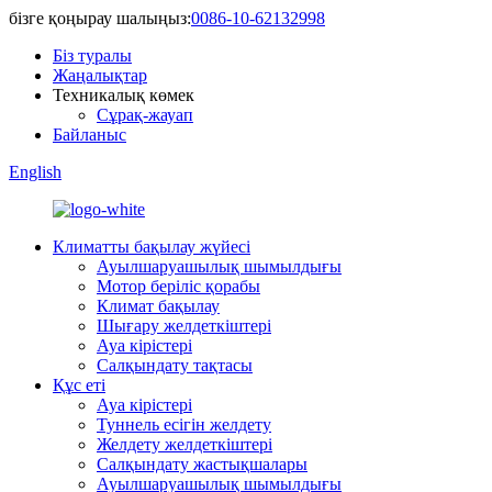
бізге қоңырау шалыңыз:
0086-10-62132998
Біз туралы
Жаңалықтар
Техникалық көмек
Сұрақ-жауап
Байланыс
English
Климатты бақылау жүйесі
Ауылшаруашылық шымылдығы
Мотор беріліс қорабы
Климат бақылау
Шығару желдеткіштері
Ауа кірістері
Салқындату тақтасы
Құс еті
Ауа кірістері
Туннель есігін желдету
Желдету желдеткіштері
Салқындату жастықшалары
Ауылшаруашылық шымылдығы