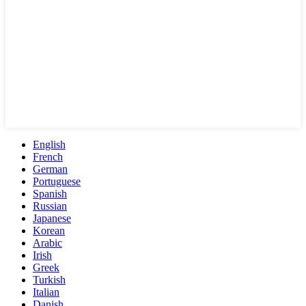
English
French
German
Portuguese
Spanish
Russian
Japanese
Korean
Arabic
Irish
Greek
Turkish
Italian
Danish