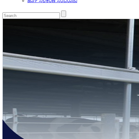
ಹಾಗ್ ಸಲಕರಣೆ ಸರಬರಾಜು