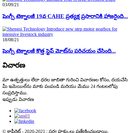
03/09/21
షెంగ్సీ టెక్నాలజీ 19వ CAHE ప్రత్యక్ష ప్రసారానికి హాజరైంది...
18/08/21
షెంగ్సీ టెక్నాలజీ కొత్త స్టెప్ మోట్‌ను పరిచయం చేసింది...
విచారణ
మా ఉత్పత్తులు లేదా ధరల జాబితా గురించి విచారణల కోసం, దయచేసి
మీ ఇమెయిల్‌ను మాకు పంపండి మరియు మేము 24 గంటలలోపు
సంప్రదిస్తాము.
ఇప్పుడు విచారణ
© కాపీరైట్ - 2020-2021 : సర్వ హక్కులు ప్రత్యేకించబడ్డాయి.