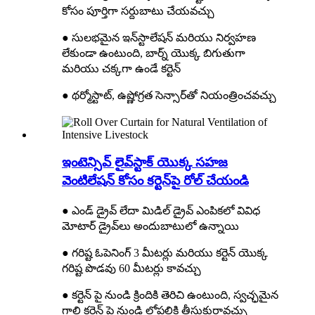
కోసం పూర్తిగా సర్దుబాటు చేయవచ్చు
● సులభమైన ఇన్‌స్టాలేషన్ మరియు నిర్వహణ
లేకుండా ఉంటుంది, బార్న్ యొక్క బిగుతుగా
మరియు చక్కగా ఉండే కర్టెన్
● థర్మోస్టాట్, ఉష్ణోగ్రత సెన్సార్‌తో నియంత్రించవచ్చు
ఇంటెన్సివ్ లైవ్‌స్టాక్ యొక్క సహజ
వెంటిలేషన్ కోసం కర్టెన్‌పై రోల్ చేయండి
● ఎండ్ డ్రైవ్ లేదా మిడిల్ డ్రైవ్ ఎంపికలో వివిధ
మోటార్ డ్రైవ్‌లు అందుబాటులో ఉన్నాయి
● గరిష్ట ఓపెనింగ్ 3 మీటర్లు మరియు కర్టెన్ యొక్క
గరిష్ట పొడవు 60 మీటర్లు కావచ్చు
● కర్టెన్ పై నుండి క్రిందికి తెరిచి ఉంటుంది, స్వచ్ఛమైన
గాలి కర్టెన్ పై నుండి లోపలికి తీసుకురావచ్చు