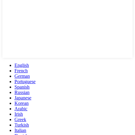
English
French
German
Portuguese
Spanish
Russian
Japanese
Korean
Arabic
Irish
Greek
Turkish
Italian