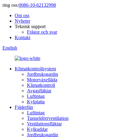
ring oss:
0086-10-62132998
Om oss
Nyheter
Teknisk support
Frågor och svar
Kontakt
English
Klimatkontrollsystem
Jordbruksgardin
Motorväxellåda
Klimatkontroll
Avgasfläktar
Luftintag
Kylplatta
Fjäderfän
Luftintag
Tunneldörrventilation
Ventilationsfläktar
Kylkuddar
Jordbruksgardin