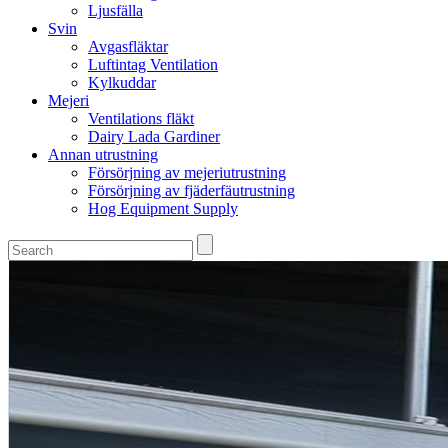
Ljusfälla
Svin
Avgasfläktar
Luftintag Ventilation
Kylkuddar
Mejeri
Ventilations fläkt
Dairy Lada Gardiner
Annan utrustning
Försörjning av mejeriutrustning
Försörjning av fjäderfäutrustning
Hog Equipment Supply