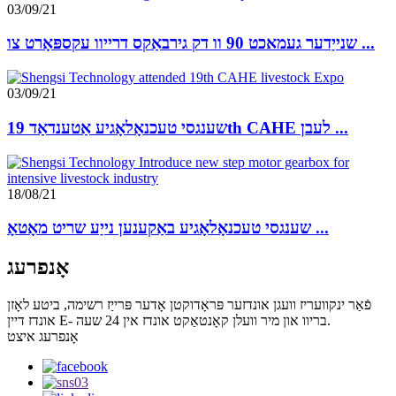
03/09/21
שנייַדער געמאכט 90 וו דק גירבאַקס דרייוו עקספּאָרט צו ...
03/09/21
שענגסי טעכנאָלאָגיע אַטענדאַד 19th CAHE לעבן ...
18/08/21
שענגסי טעכנאָלאָגיע באַקענען נייַע שריט מאָטאָ ...
אָנפרעג
פֿאַר ינקוועריז וועגן אונדזער פּראָדוקטן אָדער פּרייַז רשימה, ביטע לאָזן
אונדז דיין E- בריוו און מיר וועלן קאָנטאַקט אונדז אין 24 שעה.
אָנפרעג איצט