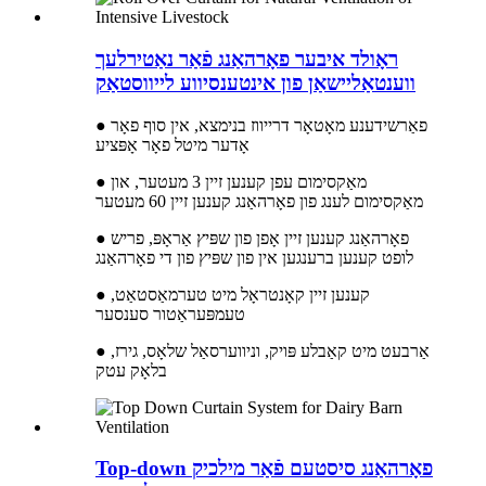
ראָולד איבער פאָרהאַנג פֿאַר נאַטירלעך
ווענטאַליישאַן פון אינטענסיווע לייווסטאַק
● פאַרשידענע מאָטאָר דרייווז בנימצא, אין סוף פאָר
אָדער מיטל פאָר אָפּציע
● מאַקסימום עפן קענען זיין 3 מעטער, און
מאַקסימום לענג פון פאָרהאַנג קענען זיין 60 מעטער
● פאָרהאַנג קענען זיין אָפן פון שפּיץ אַראָפּ, פריש
לופט קענען ברענגען אין פון שפּיץ פון די פאָרהאַנג
● קענען זיין קאָנטראָל מיט טערמאַסטאַט,
טעמפּעראַטור סענסער
● אַרבעט מיט קאַבלע פּויק, וניווערסאַל שלאָס, גירז,
בלאָק עטק
Top-down פאָרהאַנג סיסטעם פֿאַר מילכיק