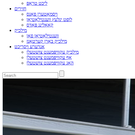
ליכט טראַפּ
חזירים
ויסמאַטערן פאַנס
לופט ינלעץ ווענטילאַטיאָן
קאָאָלינג פּאַדס
מילכיק
ווענטילאַטיאָן פאַן
מילכיק באַרן קערטאַנז
אנדערע ויסריכט
מילכיק עקוויפּמענט צושטעלן
אָף עקוויפּמענט צושטעלן
האָג עקוויפּמענט צושטעלן