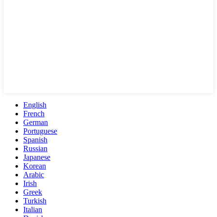
English
French
German
Portuguese
Spanish
Russian
Japanese
Korean
Arabic
Irish
Greek
Turkish
Italian