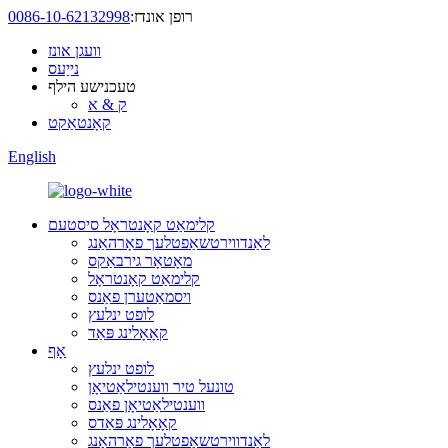
רופן אונדז:
0086-10-62132998
וועגן אונז
נייַעס
טעכנישע הילף
ק & א
קאָנטאַקט
English
קלימאַט קאָנטראָל סיסטעם
לאַנדווירטשאַפטלעך פאָרהאַנג
מאָטאָר גירבאַקס
קלימאַט קאָנטראָל
ויסמאַטערן פאַנס
לופט ינלעץ
קאָאָלינג פּאַד
אָף
לופט ינלעץ
טונעל טיר ווענטילאַטיאָן
ווענטילאַטיאָן פאַנס
קאָאָלינג פּאַדס
לאַנדווירטשאַפטלעך פאָרהאַנג