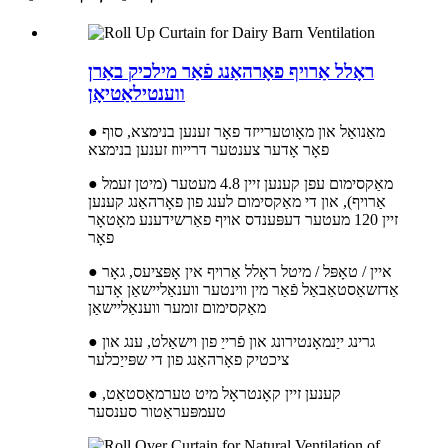
ראָלל אַרויף פאָרהאַנג פֿאַר מילכיק באַרן
ווענטילאַטיאָן
● מאַנואַל און מאָוטערייזד פאָר זענען בנימצא, סוף
פאָר אָדער צענטער דרייווז זענען בנימצא
● מאַקסימום עפן קענען זיין 4.8 מעטער (מיטן זעמל
אַרויף), און די מאַקסימום לענג פון פאָרהאַנג קענען
זיין 120 מעטער דעפּענדס אויף פאַרשידענע מאָטאָר
פאָר
● איין / טאָפּל / מיטל ראָלל אַרויף אין אָפּציעס, גאָר
אַדזשאַסטאַבאַל פֿאַר מין ווינטער ווענאַליישאַן אָדער
מאַקסימום זומער ווענאַליישאַן
● גרינג ייַנמאָנטירונג און פֿרייַ פון וישאַלט, ענג און
ציכטיק פאָרהאַנג פון די שפּייַכלער
● קענען זיין קאָנטראָל מיט טערמאַסטאַט,
טעמפּעראַטור סענסער