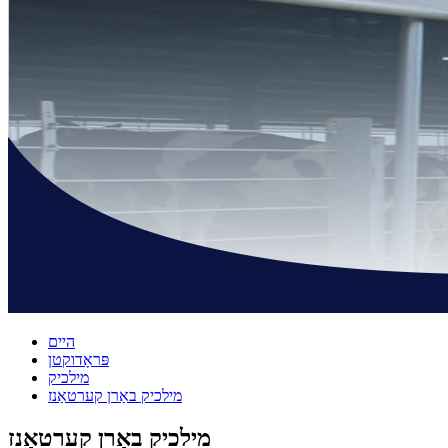
היים
פּראָדוקטן
מילכיק
מילכיק באַרן קערטאַנז
מילכיק באַרן קערטאַנז