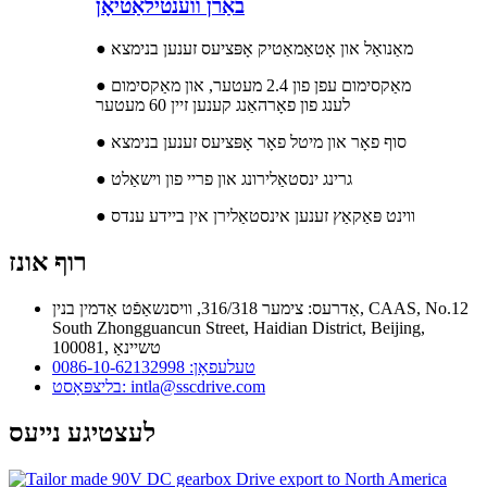
באַרן ווענטילאַטיאָן
● מאַנואַל און אָטאַמאַטיק אָפּציעס זענען בנימצא
● מאַקסימום עפן פון 2.4 מעטער, און מאַקסימום
לענג פון פאָרהאַנג קענען זיין 60 מעטער
● סוף פאָר און מיטל פאָר אָפּציעס זענען בנימצא
● גרינג ינסטאַלירונג און פריי פון וישאַלט
● ווינט פּאַקאַץ זענען אינסטאַלירן אין ביידע ענדס
רוף אונז
אַדרעס: צימער 316/318, וויסנשאַפֿט אַדמין בנין, CAAS, No.12
South Zhongguancun Street, Haidian District, Beijing,
100081, טשיינאַ
טעלעפאָן: 0086-10-62132998
בליצפּאָסט: intla@sscdrive.com
לעצטיגע נייעס