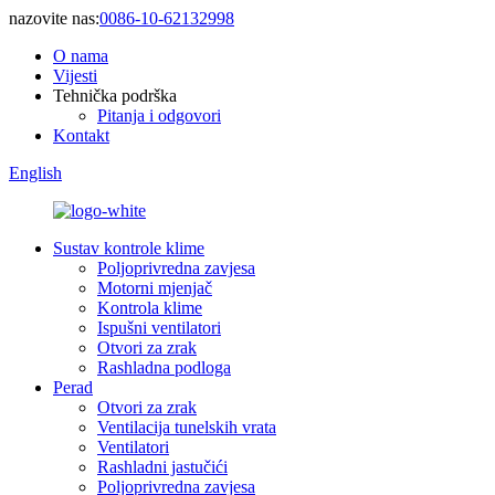
nazovite nas:
0086-10-62132998
O nama
Vijesti
Tehnička podrška
Pitanja i odgovori
Kontakt
English
Sustav kontrole klime
Poljoprivredna zavjesa
Motorni mjenjač
Kontrola klime
Ispušni ventilatori
Otvori za zrak
Rashladna podloga
Perad
Otvori za zrak
Ventilacija tunelskih vrata
Ventilatori
Rashladni jastučići
Poljoprivredna zavjesa