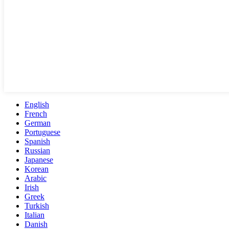
English
French
German
Portuguese
Spanish
Russian
Japanese
Korean
Arabic
Irish
Greek
Turkish
Italian
Danish