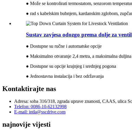
● Može se kontrolirati termostatom, senzorom temperatu
● rad s kabelskim bubnjem, kardanskim zglobom, zupčan
Sustav zavjesa odozgo prema dolje za ventil
● Dostupne su ručne i automatske opcije
● Maksimalno otvaranje 2,4 metra, a maksimalna duljina 
● Dostupne su opcije krajnjeg i srednjeg pogona
● Jednostavna instalacija i bez održavanja
Kontaktirajte nas
Adresa: soba 316/318, zgrada uprave znanosti, CAAS, ulica S
Telefon: 0086-10-62132998
E-mail: intla@sscdrive.com
najnovije vijesti