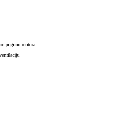
itom pogonu motora
entilaciju