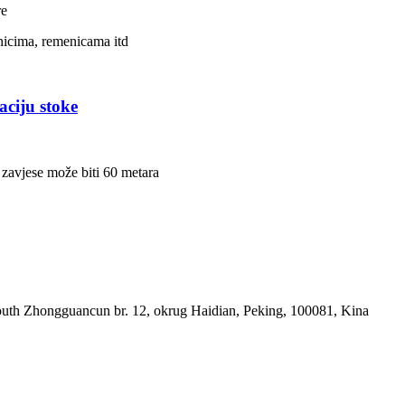
re
icima, remenicama itd
aciju stoke
zavjese može biti 60 metara
outh Zhongguancun br. 12, okrug Haidian, Peking, 100081, Kina