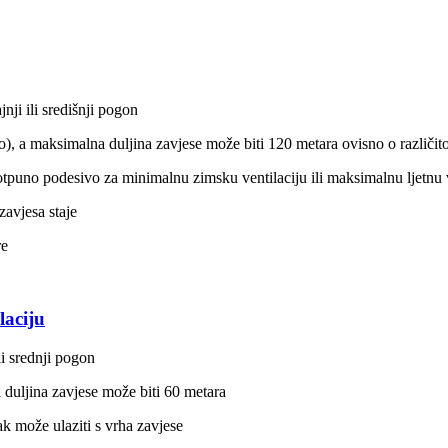
nji ili središnji pogon
lo), a maksimalna duljina zavjese može biti 120 metara ovisno o različ
tpuno podesivo za minimalnu zimsku ventilaciju ili maksimalnu ljetnu v
zavjesa staje
re
laciju
li srednji pogon
duljina zavjese može biti 60 metara
k može ulaziti s vrha zavjese