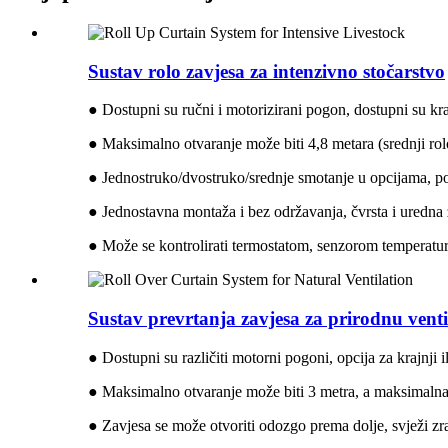
Sustav rolo zavjesa za intenzivno stočarstvo
● Dostupni su ručni i motorizirani pogon, dostupni su kraj
● Maksimalno otvaranje može biti 4,8 metara (srednji ro
● Jednostruko/dvostruko/srednje smotanje u opcijama, po
● Jednostavna montaža i bez održavanja, čvrsta i uredna 
● Može se kontrolirati termostatom, senzorom temperatu
Sustav prevrtanja zavjesa za prirodnu venti
● Dostupni su različiti motorni pogoni, opcija za krajnji i
● Maksimalno otvaranje može biti 3 metra, a maksimalna 
● Zavjesa se može otvoriti odozgo prema dolje, svježi zra