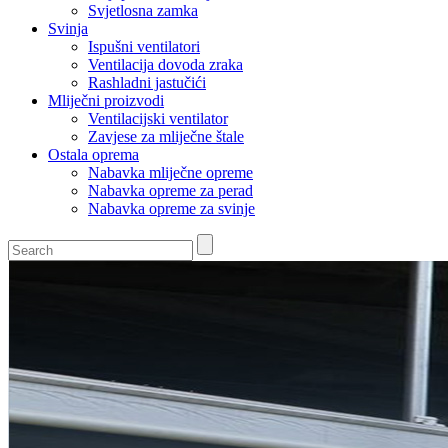
Svjetlosna zamka
Svinja
Ispušni ventilatori
Ventilacija dovoda zraka
Rashladni jastučići
Mliječni proizvodi
Ventilacijski ventilator
Zavjese za mliječne štale
Ostala oprema
Nabavka mliječne opreme
Nabavka opreme za perad
Nabavka opreme za svinje