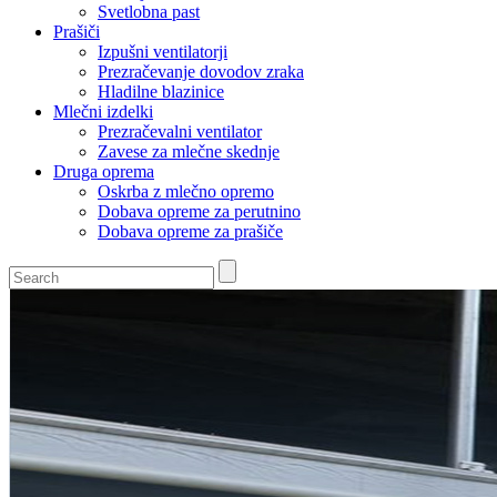
Svetlobna past
Prašiči
Izpušni ventilatorji
Prezračevanje dovodov zraka
Hladilne blazinice
Mlečni izdelki
Prezračevalni ventilator
Zavese za mlečne skednje
Druga oprema
Oskrba z mlečno opremo
Dobava opreme za perutnino
Dobava opreme za prašiče