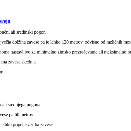
orejo
končni ali sredinski pogon
največja dolžina zavese pa je lahko 120 metrov, odvisno od različnih m
noma nastavljivo za minimalno zimsko prezračevanje ali maksimalno pr
jena zavesa skednja
em
a ali srednjega pogona
avese pa 60 metrov
lahko pripelje z vrha zavese