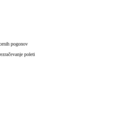
otornih pogonov
ezračevanje poleti