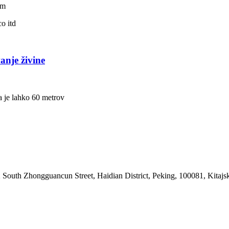
em
o itd
anje živine
a je lahko 60 metrov
outh Zhongguancun Street, Haidian District, Peking, 100081, Kitajs