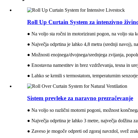
Roll Up Curtain System za intenzivno živin
● Na voljo sta ročni in motorizirani pogon, na voljo sta 
● Največja odprtina je lahko 4,8 metra (srednji navoj), 
● Možnosti enojnega/dvojnega/srednjega zvijanja, popol
● Enostavna namestitev in brez vzdrževanja, tesna in ure
● Lahko se krmili s termostatom, temperaturnim senzorj
Sistem prevleke za naravno prezračevanje
● Na voljo so različni motorni pogoni, možnost končneg
● Največja odprtina je lahko 3 metre, največja dolžina z
● Zaveso je mogoče odpreti od zgoraj navzdol, svež zrak 