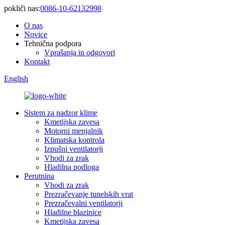
pokliči nas:
0086-10-62132998
O nas
Novice
Tehnična podpora
Vprašanja in odgovori
Kontakt
English
Sistem za nadzor klime
Kmetijska zavesa
Motorni menjalnik
Klimatska kontrola
Izpušni ventilatorji
Vhodi za zrak
Hladilna podloga
Perutnina
Vhodi za zrak
Prezračevanje tunelskih vrat
Prezračevalni ventilatorji
Hladilne blazinice
Kmetijska zavesa