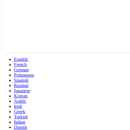
English
French
German
Portuguese
Spanish
Russian
Japanese
Korean
Arabic
Irish
Greek
Turkish
Italian
Danish