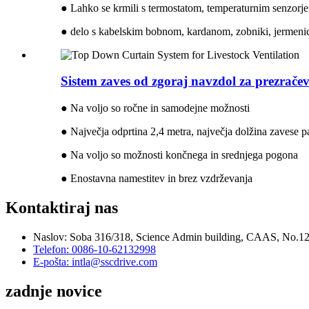
● Lahko se krmili s termostatom, temperaturnim senzorj
● delo s kabelskim bobnom, kardanom, zobniki, jermenic
Sistem zaves od zgoraj navzdol za prezračev
● Na voljo so ročne in samodejne možnosti
● Največja odprtina 2,4 metra, največja dolžina zavese p
● Na voljo so možnosti končnega in srednjega pogona
● Enostavna namestitev in brez vzdrževanja
Kontaktiraj nas
Naslov: Soba 316/318, Science Admin building, CAAS, No.12 S
Telefon: 0086-10-62132998
E-pošta: intla@sscdrive.com
zadnje novice