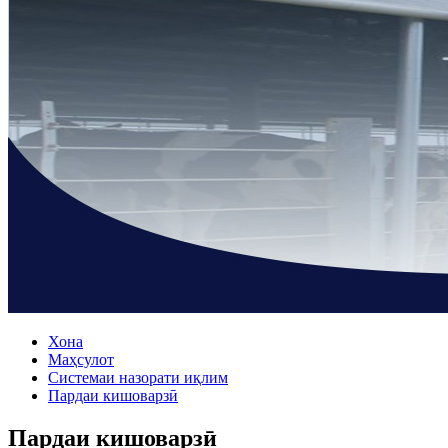
Хона
Маҳсулот
Системаи назорати иқлим
Пардаи кишоварзӣ
Пардаи кишоварзӣ