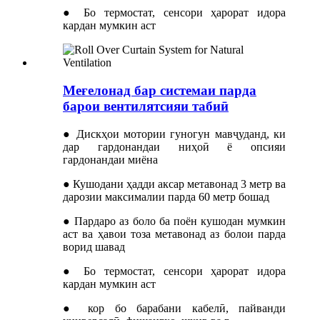
● Бо термостат, сенсори ҳарорат идора
кардан мумкин аст
Меғелонад бар системаи парда
барои вентилятсияи табиӣ
● Дискҳои мотории гуногун мавҷуданд, ки
дар гардонандаи ниҳоӣ ё опсияи
гардонандаи миёна
● Кушодани ҳадди аксар метавонад 3 метр ва
дарозии максималии парда 60 метр бошад
● Пардаро аз боло ба поён кушодан мумкин
аст ва ҳавои тоза метавонад аз болои парда
ворид шавад
● Бо термостат, сенсори ҳарорат идора
кардан мумкин аст
● кор бо барабани кабелӣ, пайванди