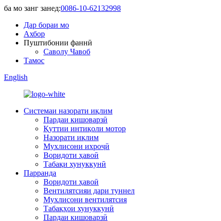
ба мо занг занед:
0086-10-62132998
Дар бораи мо
Ахбор
Пуштибонии фаннӣ
Саволу Чавоб
Тамос
English
Системаи назорати иқлим
Пардаи кишоварзӣ
Қуттии интиқоли мотор
Назорати иқлим
Мухлисони ихроҷӣ
Воридоти ҳавоӣ
Табақи хунуккунӣ
Парранда
Воридоти ҳавоӣ
Вентилятсияи дари туннел
Мухлисони вентилятсия
Табақҳои хунуккунӣ
Пардаи кишоварзӣ