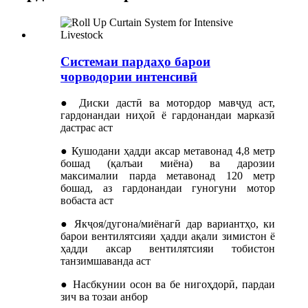
Системаи пардаҳо барои
чорводории интенсивӣ
● Диски дастӣ ва мотордор мавҷуд аст,
гардонандаи ниҳоӣ ё гардонандаи марказӣ
дастрас аст
● Кушодани ҳадди аксар метавонад 4,8 метр
бошад (қалъаи миёна) ва дарозии
максималии парда метавонад 120 метр
бошад, аз гардонандаи гуногуни мотор
вобаста аст
● Якҷоя/дугона/миёнагӣ дар вариантҳо, ки
барои вентилятсияи ҳадди ақали зимистон ё
ҳадди аксар вентилятсияи тобистон
танзимшаванда аст
● Насбкунии осон ва бе нигоҳдорӣ, пардаи
зич ва тозаи анбор