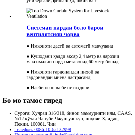
универсалӣ, фишангҳо, шкив ва ғ
Системаи пардаи боло барои
вентилятсияи чорво
● Имконоти дастӣ ва автоматӣ мавҷуданд
● Кушодани ҳадди аксар 2,4 метр ва дарозии
максималии парда метавонад 60 метр бошад
● Имконоти гардонандаи ниҳоӣ ва
гардонандаи миёна дастрасанд
● Насби осон ва бе нигоҳдорӣ
Бо мо тамос гиред
Суроға: Ҳуҷраи 316/318, бинои маъмурияти илм, CAAS,
№12 кӯчаи Ҷанубӣ Чжунгуанкун, ноҳияи Ҳаидян,
Пекин, 100081, Чин
Телефон: 0086-10-62132998
Почтаи электронӣ: intla@sscdrive.com