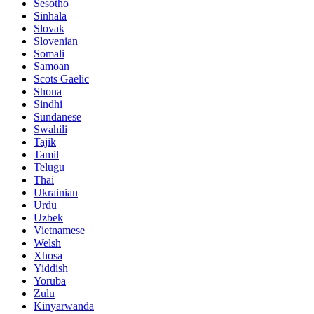
Sesotho
Sinhala
Slovak
Slovenian
Somali
Samoan
Scots Gaelic
Shona
Sindhi
Sundanese
Swahili
Tajik
Tamil
Telugu
Thai
Ukrainian
Urdu
Uzbek
Vietnamese
Welsh
Xhosa
Yiddish
Yoruba
Zulu
Kinyarwanda