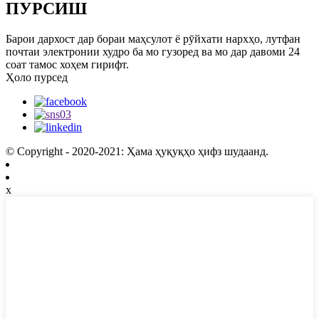
ПУРСИШ
Барои дархост дар бораи маҳсулот ё рӯйхати нархҳо, лутфан
почтаи электронии худро ба мо гузоред ва мо дар давоми 24
соат тамос хоҳем гирифт.
Ҳоло пурсед
© Copyright - 2020-2021: Ҳама ҳуқуқҳо ҳифз шудаанд.
x