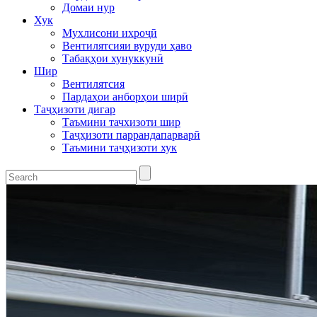
Домаи нур
Хук
Мухлисони ихроҷӣ
Вентилятсияи вуруди ҳаво
Табақҳои хунуккунӣ
Шир
Вентилятсия
Пардаҳои анборҳои ширӣ
Таҷҳизоти дигар
Таъмини тачхизоти шир
Таҷҳизоти паррандапарварӣ
Таъмини таҷҳизоти хук