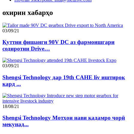
охирин хабарҳо
03/09/21
Қуттии фишанги 90V DC аз фармоишгари
содиротии Drive…
03/09/21
Shengsi Technology дар 19th CAHE liv иштирок
кард ...
18/08/21
Shengsi Technology Мотҳои нави қадамро ҷорӣ
мекунад...