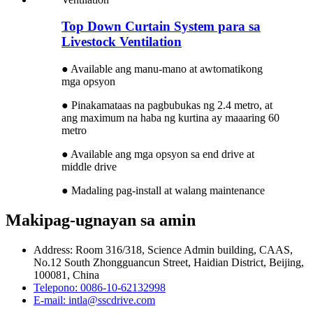
Top Down Curtain System para sa
Livestock Ventilation
● Available ang manu-mano at awtomatikong
mga opsyon
● Pinakamataas na pagbubukas ng 2.4 metro, at
ang maximum na haba ng kurtina ay maaaring 60
metro
● Available ang mga opsyon sa end drive at
middle drive
● Madaling pag-install at walang maintenance
Makipag-ugnayan sa amin
Address: Room 316/318, Science Admin building, CAAS,
No.12 South Zhongguancun Street, Haidian District, Beijing,
100081, China
Telepono: 0086-10-62132998
E-mail: intla@sscdrive.com