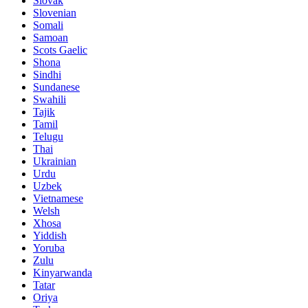
Slovak
Slovenian
Somali
Samoan
Scots Gaelic
Shona
Sindhi
Sundanese
Swahili
Tajik
Tamil
Telugu
Thai
Ukrainian
Urdu
Uzbek
Vietnamese
Welsh
Xhosa
Yiddish
Yoruba
Zulu
Kinyarwanda
Tatar
Oriya