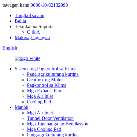
tawagan kami:
0086-10-62132998
Tungkol sa atin
Balita
Teknikal na Suporta
Q & A
Makipag-ugnayan
English
Sistema ng Pagkontrol sa Klima
Pang-agrikulturang kurtina
Gearbox ng Motor
Pagkontrol sa Klima
Mga Exhaust Fan
Mga Air Inlet
Cooling Pad
Manok
Mga Air Inlet
Tunnel Door Ventilation
Mga Tagahanga ng Bentilasyon
Mga Cooling Pad
Pang-agrikulturang kurtina