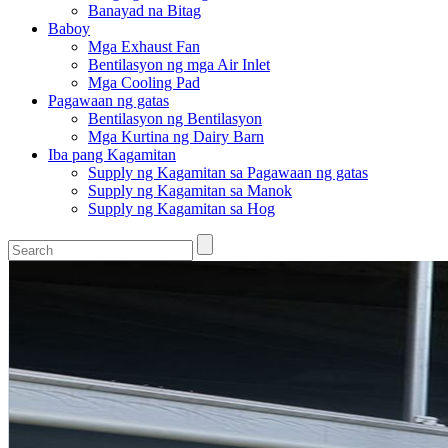
Banayad na Bitag
Baboy
Mga Exhaust Fan
Bentilasyon ng mga Air Inlet
Mga Cooling Pad
Pagawaan ng gatas
Bentilasyon ng Bentilasyon
Mga Kurtina ng Dairy Barn
Iba pang Kagamitan
Supply ng Kagamitan sa Pagawaan ng gatas
Supply ng Kagamitan sa Manok
Supply ng Kagamitan sa Hog