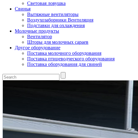
Световая ловушка
Свинья
Вытяжные вентиляторы
Воздухозаборники Вентиляция
Подставки для охлаждения
Молочные продукты
Вентилятор
Шторы для молочных сараев
Другое оборудование
Поставка молочного оборудования
Поставка птицеводческого оборудования
Поставка оборудования для свиней