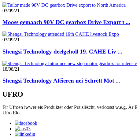
03/09/21
Mooss gemaach 90V DC gearbox Drive Export t ...
03/09/21
Shengsi Technology deelgeholl 19. CAHE Liv ...
18/08/21
Shengsi Technology Aféieren nei Schrëtt Mot ...
UFRO
Fir Ufroen iwwer eis Produkter oder Präislëscht, verloosst w.e.g. Är 
Ufro Elo