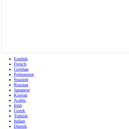
English
French
German
Portuguese
Spanish
Russian
Japanese
Korean
Arabic
Irish
Greek
Turkish
Italian
Danish