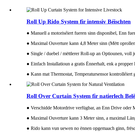
Roll Up Rido System fir intensiv Béischten
● Manuell a motoriséiert fueren sinn disponibel, Enn fue
● Maximal Ouverture kann 4,8 Meter sinn (Mëtt oprolle
● Single / duebel / mëttlerer Roll-up an Optiounen, vol
● Einfach Installatioun a gratis Ënnerhalt, enk a propper
● Kann mat Thermostat, Temperatursensor kontrolléiert 
Roll Over Curtain System fir natierlech Bel
● Verschidde Motordrive verfügbar, an Enn Drive oder 
● Maximal Ouverture kann 3 Meter sinn, a maximal Län
● Rido kann vun uewen no ënnen opgemaach ginn, frë