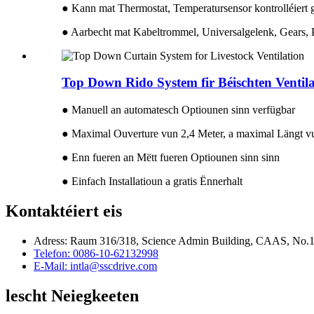
● Kann mat Thermostat, Temperatursensor kontrolléiert 
● Aarbecht mat Kabeltrommel, Universalgelenk, Gears, P
Top Down Rido System fir Béischten Ventil
● Manuell an automatesch Optiounen sinn verfügbar
● Maximal Ouverture vun 2,4 Meter, a maximal Längt v
● Enn fueren an Mëtt fueren Optiounen sinn sinn
● Einfach Installatioun a gratis Ënnerhalt
Kontaktéiert eis
Adress: Raum 316/318, Science Admin Building, CAAS, No.12 
Telefon: 0086-10-62132998
E-Mail: intla@sscdrive.com
lescht Neiegkeeten