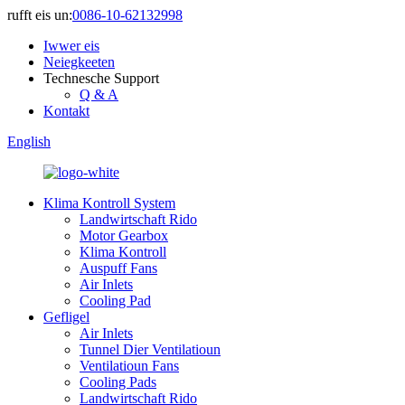
rufft eis un:
0086-10-62132998
Iwwer eis
Neiegkeeten
Technesche Support
Q & A
Kontakt
English
Klima Kontroll System
Landwirtschaft Rido
Motor Gearbox
Klima Kontroll
Auspuff Fans
Air Inlets
Cooling Pad
Gefligel
Air Inlets
Tunnel Dier Ventilatioun
Ventilatioun Fans
Cooling Pads
Landwirtschaft Rido