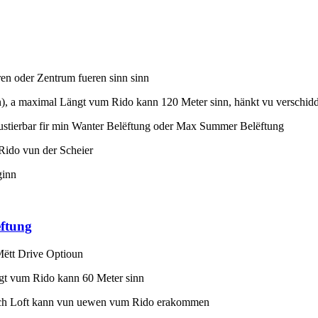
ren oder Zentrum fueren sinn sinn
n), a maximal Längt vum Rido kann 120 Meter sinn, hänkt vu verschid
l justierbar fir min Wanter Belëftung oder Max Summer Belëftung
 Rido vun der Scheier
ginn
ëftung
Mëtt Drive Optioun
gt vum Rido kann 60 Meter sinn
sch Loft kann vun uewen vum Rido erakommen