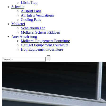
Liicht Trap
Schwäin
Auspuff Fans
Air Inlets Ventilatioun
Cooling Pads
Molkerei
Ventilatioun Fan
Molkerei Scheier Riddoen
Aner Ausrüstung
Molkerei Equipement Fourniture
Gefligel Equipement Fourniture
Hog Equipement Fourniture