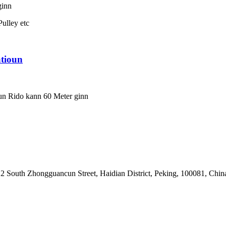
ginn
ulley etc
atioun
un Rido kann 60 Meter ginn
South Zhongguancun Street, Haidian District, Peking, 100081, Chin