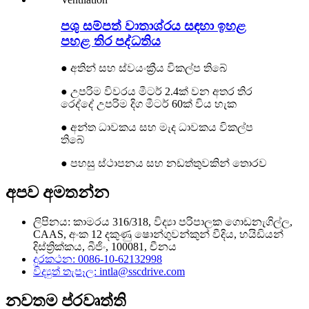
පශු සම්පත් වාතාශ්රය සඳහා ඉහළ
පහළ තිර පද්ධතිය
● අතින් සහ ස්වයංක්‍රීය විකල්ප තිබේ
● උපරිම විවරය මීටර් 2.4ක් වන අතර තිර
රෙද්දේ උපරිම දිග මීටර් 60ක් විය හැක
● අන්ත ධාවකය සහ මැද ධාවකය විකල්ප
තිබේ
● පහසු ස්ථාපනය සහ නඩත්තුවකින් තොරව
අපව අමතන්න
ලිපිනය: කාමරය 316/318, විද්‍යා පරිපාලක ගොඩනැගිල්ල,
CAAS, අංක 12 දකුණු ෂොන්ගුවන්කුන් වීදිය, හයිඩියන්
දිස්ත්‍රික්කය, බීජිං, 100081, චීනය
දුරකථන: 0086-10-62132998
විද්‍යුත් තැපෑල: intla@sscdrive.com
නවතම ප්රවෘත්ති