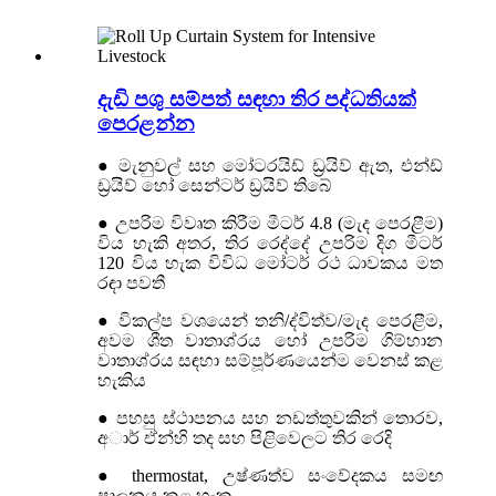
දැඩි පශු සම්පත් සඳහා තිර පද්ධතියක්
පෙරළන්න
● මැනුවල් සහ මෝටරයිඩ් ඩ්‍රයිව් ඇත, එන්ඩ්
ඩ්‍රයිව් හෝ සෙන්ටර් ඩ්‍රයිව් තිබේ
● උපරිම විවෘත කිරීම මීටර් 4.8 (මැද පෙරළීම)
විය හැකි අතර, තිර රෙද්දේ උපරිම දිග මීටර්
120 විය හැක විවිධ මෝටර් රථ ධාවකය මත
රඳා පවතී
● විකල්ප වශයෙන් තනි/ද්විත්ව/මැද පෙරළීම,
අවම ශීත වාතාශ්රය හෝ උපරිම ගිම්හාන
වාතාශ්රය සඳහා සම්පූර්ණයෙන්ම වෙනස් කළ
හැකිය
● පහසු ස්ථාපනය සහ නඩත්තුවකින් තොරව,
අාර් ඒන්හි තද සහ පිළිවෙලට තිර රෙදි
● thermostat, උෂ්ණත්ව සංවේදකය සමඟ
පාලනය කළ හැක