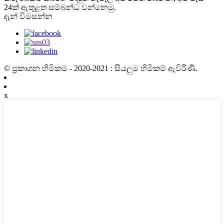
24ක් ඇතුළත සම්බන්ධ වන්නෙමු.
දැන් විමසන්න
© ප්‍රකාශන හිමිකම - 2020-2021 : සියලුම හිමිකම් ඇවිරිණි.
x