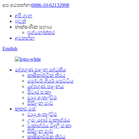
අප අමතන්න:
0086-10-62132998
අපි ගැන
පුවත්
තාක්ෂණික සහාය
ප්‍රශ්නෝත්තර
අමතන්න
English
දේශගුණ පාලන පද්ධතිය
කෘෂිකාර්මික තිරය
මෝටර් ගියර් පෙට්ටිය
දේශගුණ පාලනය
පිටාර පංකා
වායු ඇතුල්වීම්
සිසිලන පෑඩ්
කුකුළු මස්
වායු ඇතුල්වීම්
උමං දොර වාතාශ්රය
වාතාශ්රය විදුලි පංකා
සිසිලන පෑඩ්
කෘෂිකාර්මික තිරය