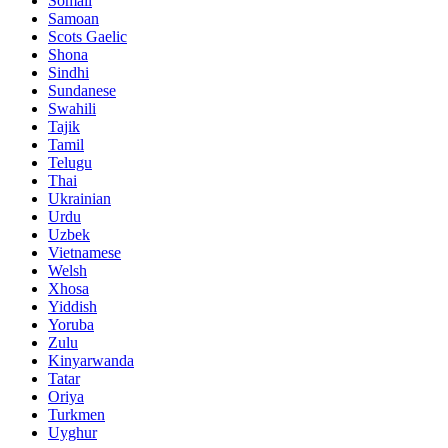
Somali
Samoan
Scots Gaelic
Shona
Sindhi
Sundanese
Swahili
Tajik
Tamil
Telugu
Thai
Ukrainian
Urdu
Uzbek
Vietnamese
Welsh
Xhosa
Yiddish
Yoruba
Zulu
Kinyarwanda
Tatar
Oriya
Turkmen
Uyghur