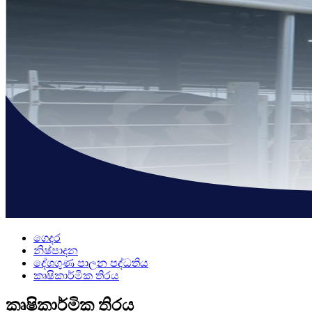
ගෙදර
නිෂ්පාදන
දේශගුණ පාලන පද්ධතිය
කෘෂිකාර්මික තිරය
කෘෂිකාර්මික තිරය