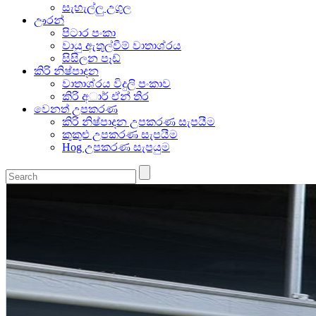
සැහැල්ලු උගුල
ඌරන්
පිටාර පංකා
වායු ඇතුල්වීම් වාතාශ්රය
සිසිලන පෑඩ්
කිරි නිෂ්පාදන
වාතාශ්රය විදුලි පංකාව
කිරි අාර් ඒන් තිර
වෙනත් උපකරණ
කිරි නිෂ්පාදන උපකරණ සැපයීම
කුකුළු උපකරණ සැපයීම
Hog උපකරණ සැපයුම