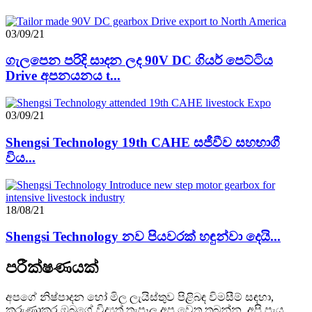
03/09/21
ගැලපෙන පරිදි සාදන ලද 90V DC ගියර් පෙට්ටිය
Drive අපනයනය t...
03/09/21
Shengsi Technology 19th CAHE සජීවීව සහභාගී
විය...
18/08/21
Shengsi Technology නව පියවරක් හඳුන්වා දෙයි...
පරීක්ෂණයක්
අපගේ නිෂ්පාදන හෝ මිල ලැයිස්තුව පිළිබඳ විමසීම් සඳහා,
කරුණාකර ඔබගේ විද්‍යුත් තැපෑල අප වෙත තබන්න, අපි පැය