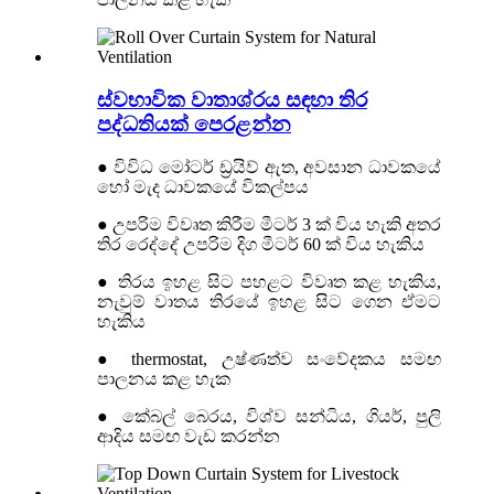
ස්වභාවික වාතාශ්රය සඳහා තිර
පද්ධතියක් පෙරළන්න
● විවිධ මෝටර් ඩ්‍රයිව් ඇත, අවසාන ධාවකයේ
හෝ මැද ධාවකයේ විකල්පය
● උපරිම විවෘත කිරීම මීටර් 3 ක් විය හැකි අතර
තිර රෙද්දේ උපරිම දිග මීටර් 60 ක් විය හැකිය
● තිරය ඉහළ සිට පහළට විවෘත කළ හැකිය,
නැවුම් වාතය තිරයේ ඉහළ සිට ගෙන ඒමට
හැකිය
● thermostat, උෂ්ණත්ව සංවේදකය සමඟ
පාලනය කළ හැක
● කේබල් බෙරය, විශ්ව සන්ධිය, ගියර්, පුලි
ආදිය සමඟ වැඩ කරන්න